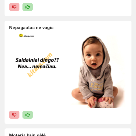
Nepagautas ne vagis
Moteris kaip gėlė