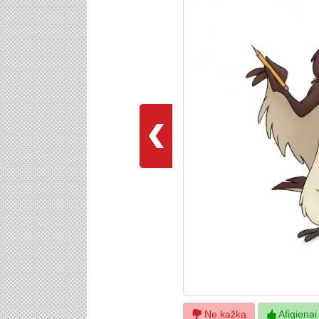
Ne kažką
Afigienai