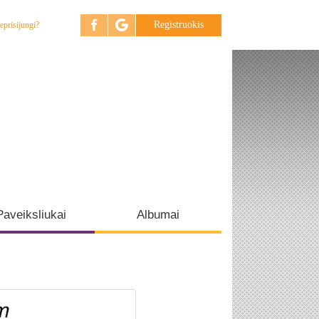
Registruokis
eprisijungi?
Paveiksliukai
Albumai