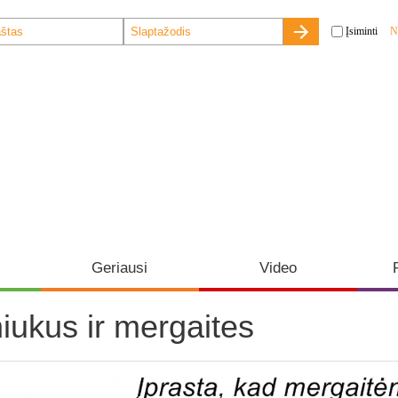
Įsiminti
N
Geriausi
Video
niukus ir mergaites