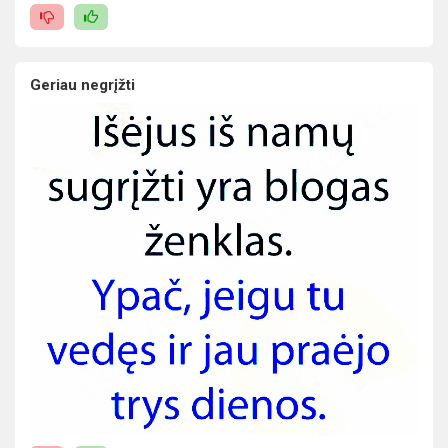
Geriau negrįžti