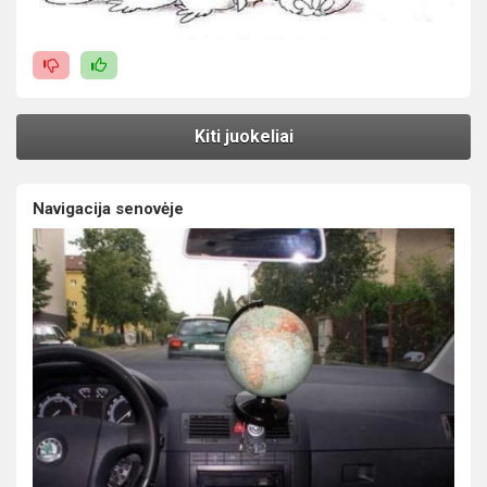
Kiti juokeliai
Navigacija senovėje