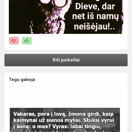
Kiti juokeliai
Tegu galvoja