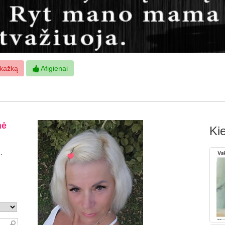
kažką
Afigienai
Kie