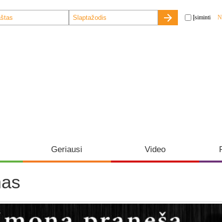
Įsiminti
N
Geriausi
Video
mas