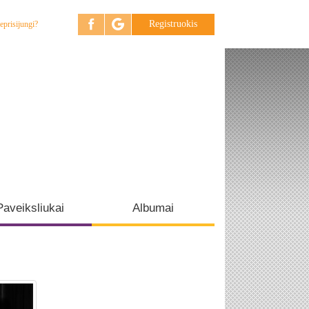
Registruokis
eprisijungi?
Paveiksliukai
Albumai