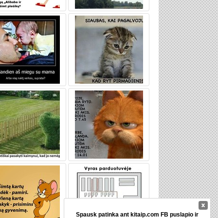
Spausk patinka ant kitaip.com FB puslapio ir