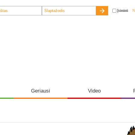
Įsiminti
N
Geriausi
Video