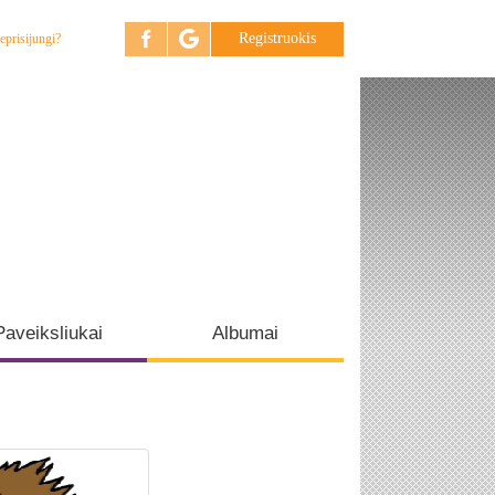
Registruokis
eprisijungi?
Paveiksliukai
Albumai