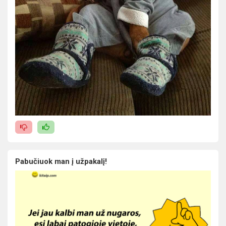
Pabučiuok man į užpakalį!