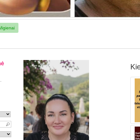
figienai
Kie