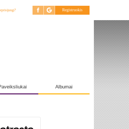
Registruokis
eprisijungi?
Paveiksliukai
Albumai