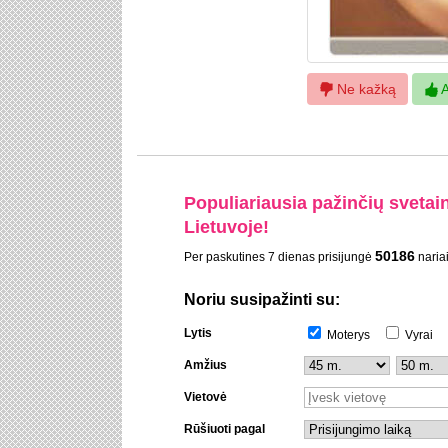
Ne kažką
A