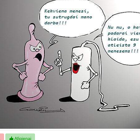
ą
Afigienai