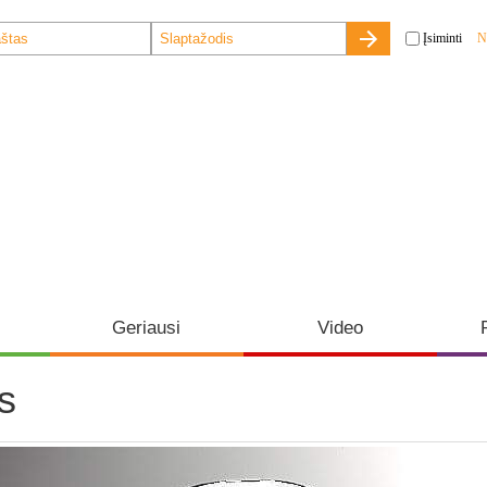
Įsiminti
N
Geriausi
Video
s