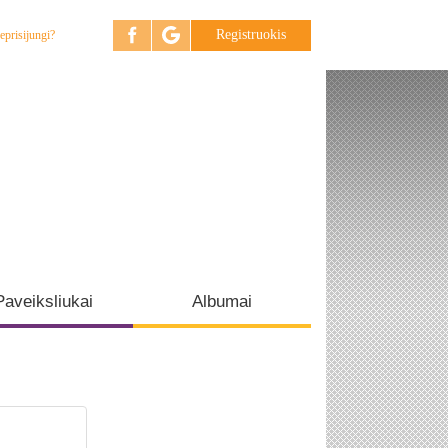
Registruokis
eprisijungi?
Paveiksliukai
Albumai