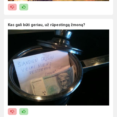
Kas gali būti geriau, už rūpestingą žmoną?