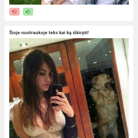
Šioje nuotraukoje teks kai ką iškirpti!