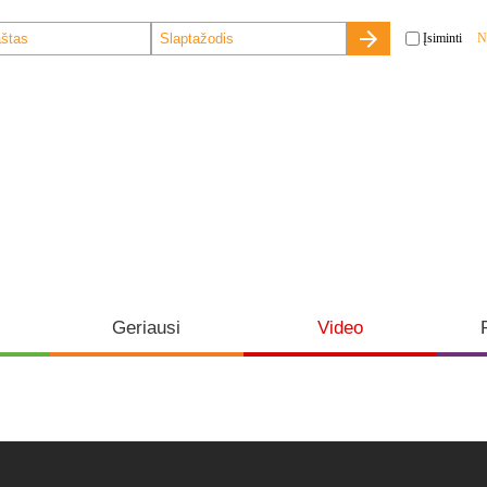
Įsiminti
N
Geriausi
Video
o