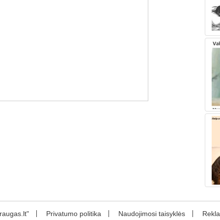
augas.lt"
Privatumo politika
Naudojimosi taisyklės
Rekl