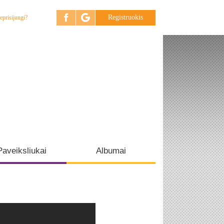
Registruokis
eprisijungi?
Paveiksliukai
Albumai