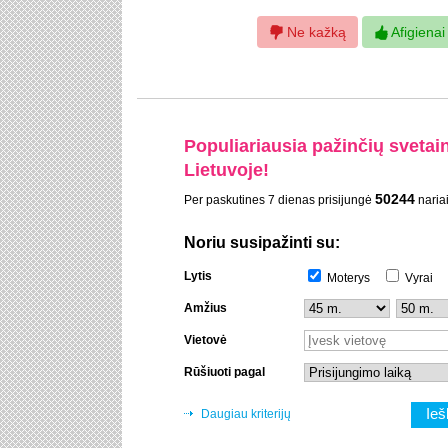
Ne kažką
Afigienai