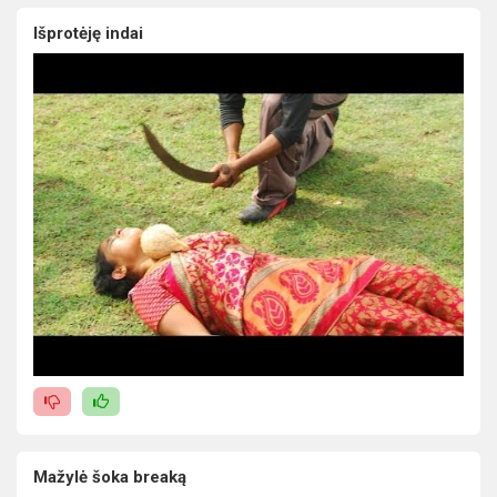
Išprotėję indai
Mažylė šoka breaką