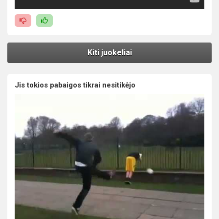
Kiti juokeliai
Jis tokios pabaigos tikrai nesitikėjo