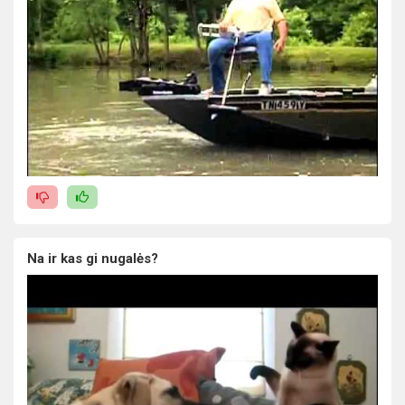
Na ir kas gi nugalės?