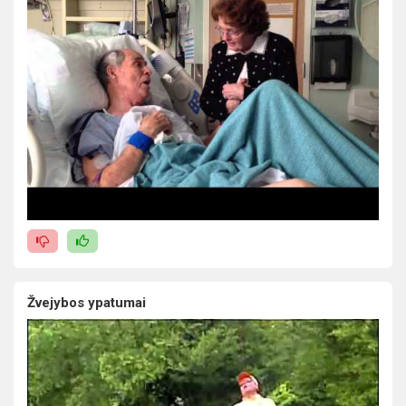
Žvejybos ypatumai