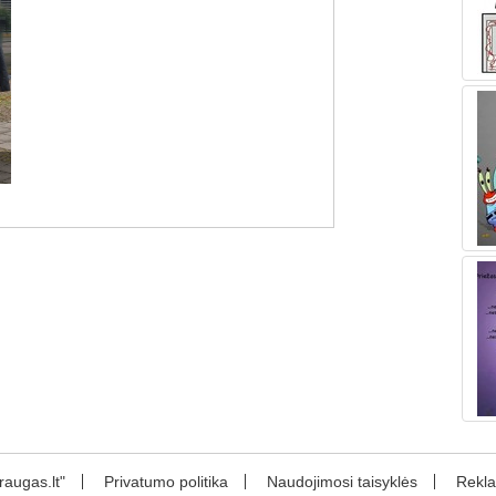
augas.lt"
Privatumo politika
Naudojimosi taisyklės
Rekl