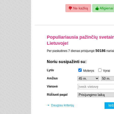
Ne kažką
Afigienai