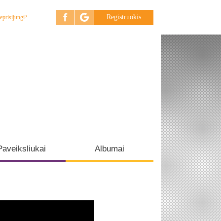
Registruokis
eprisijungi?
Paveiksliukai
Albumai