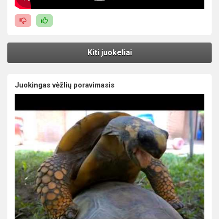
Kiti juokeliai
Juokingas vėžlių poravimasis