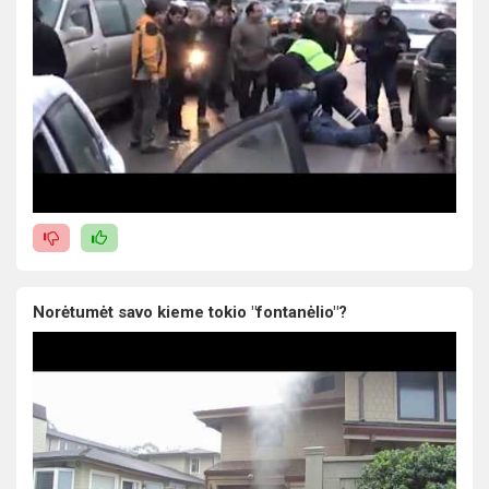
Norėtumėt savo kieme tokio "fontanėlio"?