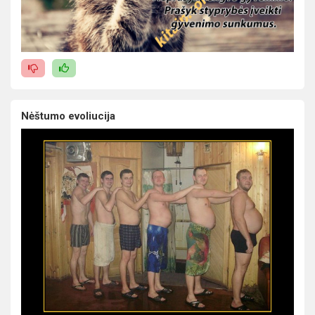
Nėštumo evoliucija