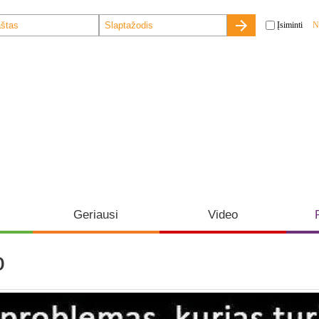
Įsiminti
N
Geriausi
Video
o