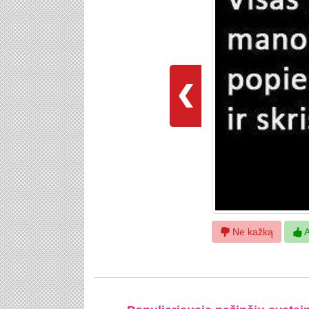
Ne kažką
A