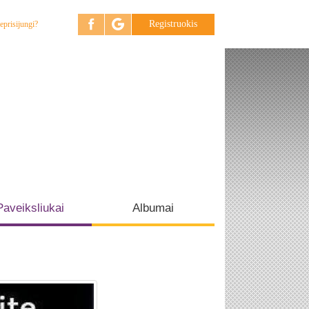
Registruokis
eprisijungi?
Paveiksliukai
Albumai