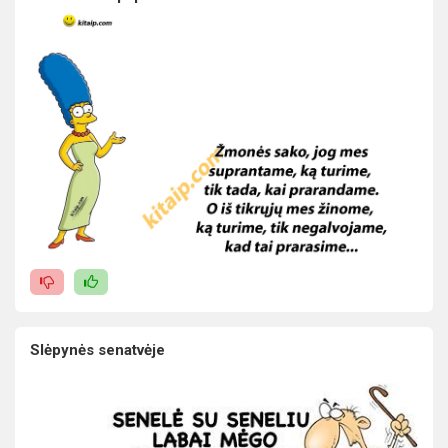
Slėpynės senatvėje