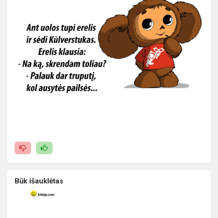
Būk išauklėtas