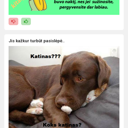
Jis kažkur turbūt pasislėpė..