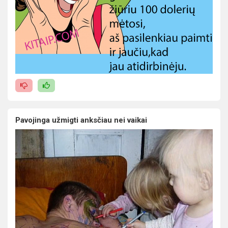
Pavojinga užmigti anksčiau nei vaikai