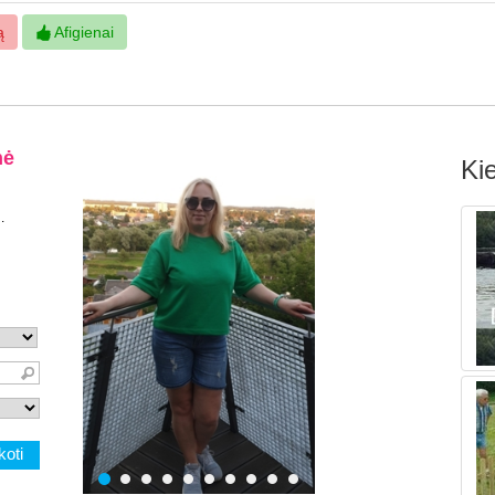
ą
Afigienai
Kie