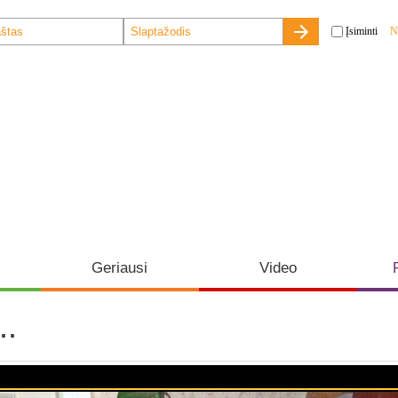
Įsiminti
N
Geriausi
Video
..