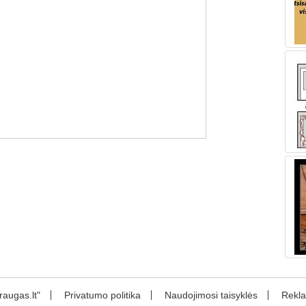
augas.lt"
Privatumo politika
Naudojimosi taisyklės
Rekl