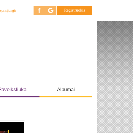
Registruokis
eprisijungi?
Paveiksliukai
Albumai