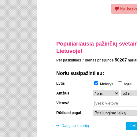
Ne kažk