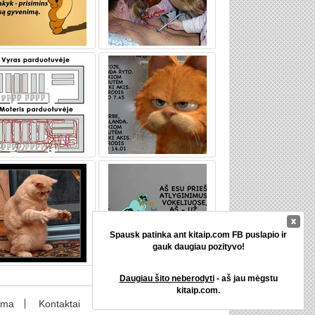
Spausk patinka ant kitaip.com FB puslapio ir
gauk daugiau pozityvo!
Daugiau šito neberodyti
- aš jau mėgstu
kitaip.com.
ama
Kontaktai