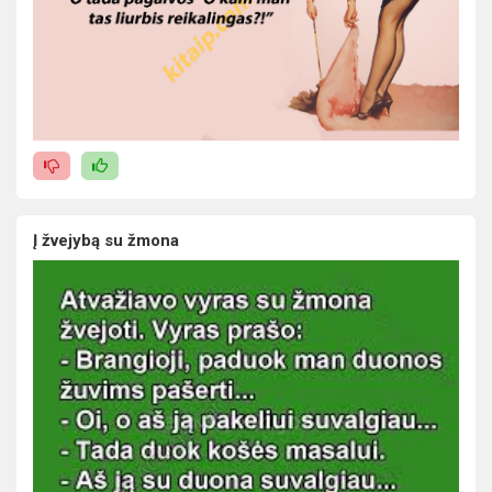
Į žvejybą su žmona