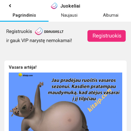
Juokeliai
Pagrindinis
Naujausi
Albumai
Vasara artėja!