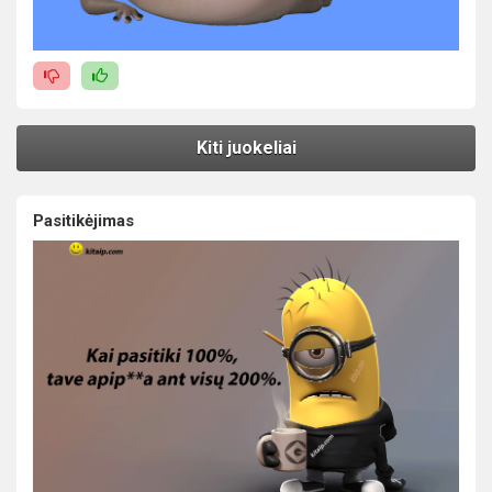
Kiti juokeliai
Pasitikėjimas