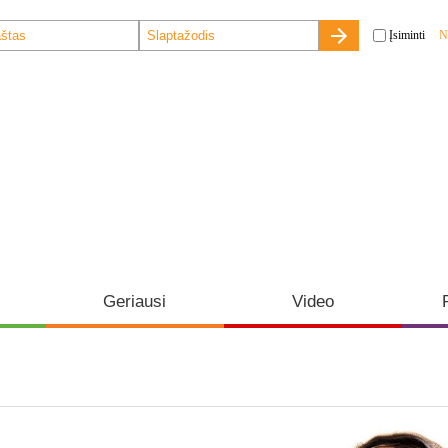
Įsiminti
N
Geriausi
Video