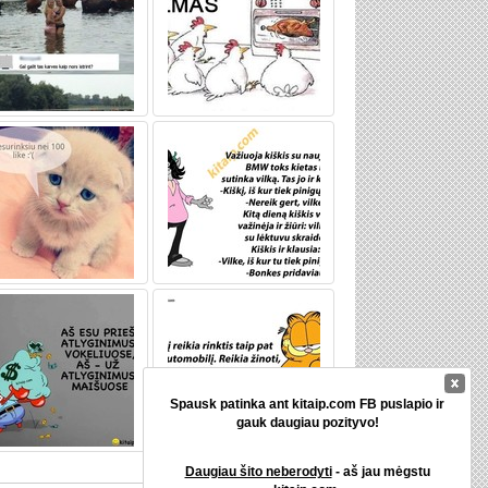
Spausk patinka ant kitaip.com FB puslapio ir
gauk daugiau pozityvo!
Daugiau šito neberodyti
- aš jau mėgstu