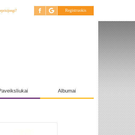
Registruokis
eprisijungi?
Paveiksliukai
Albumai