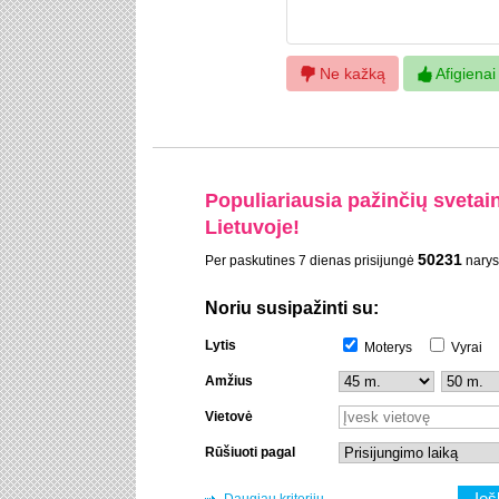
Ne kažką
Afigienai