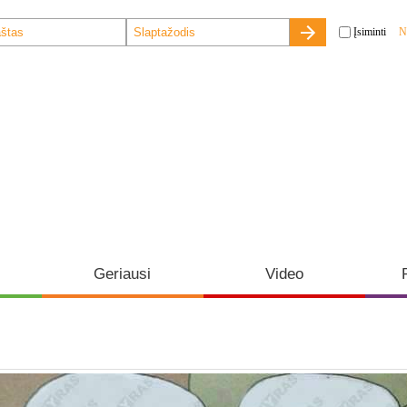
Įsiminti
N
Geriausi
Video