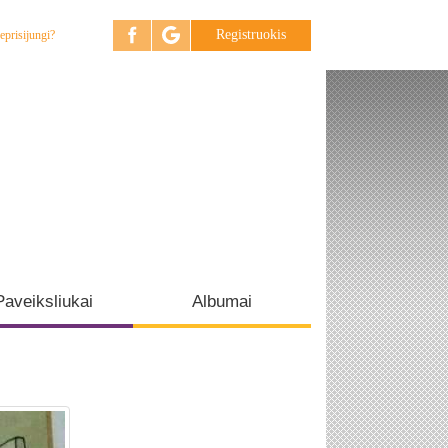
Registruokis
eprisijungi?
Paveiksliukai
Albumai