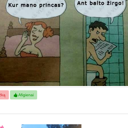
žką
Afigienai