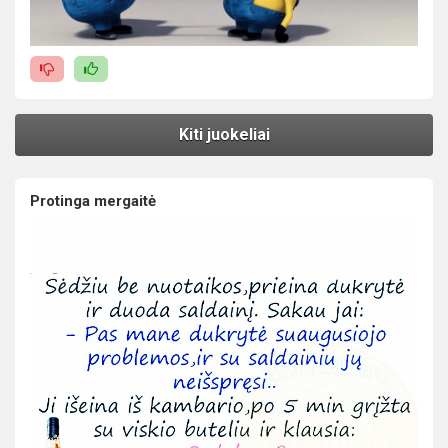
Kiti juokeliai
Protinga mergaitė