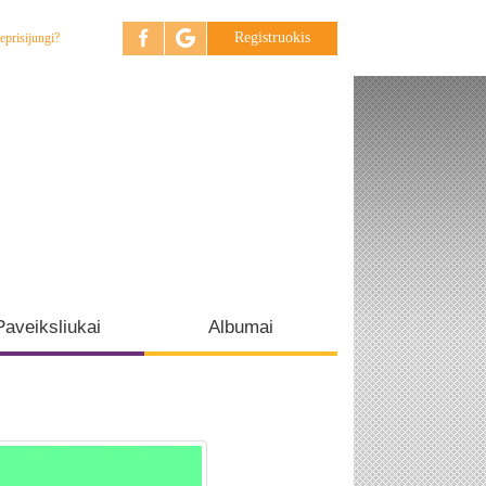
Registruokis
eprisijungi?
Paveiksliukai
Albumai