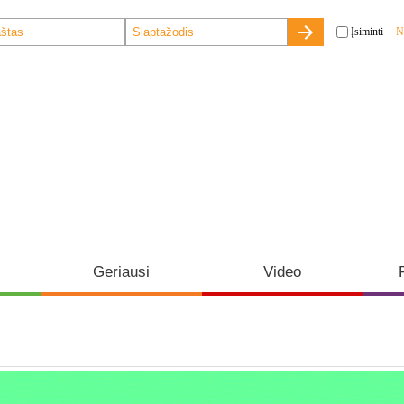
Įsiminti
N
Geriausi
Video