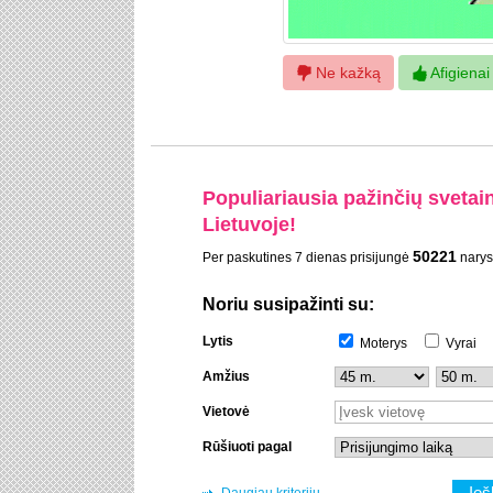
Ne kažką
Afigienai