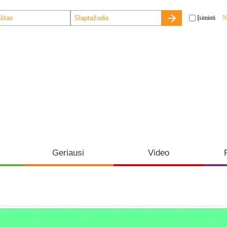
Įsiminti
N
Geriausi
Video