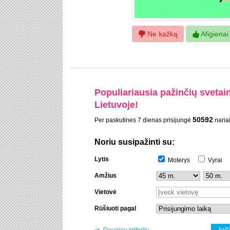
Ne kažką
Afigienai