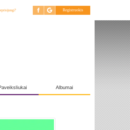
Registruokis
eprisijungi?
Paveiksliukai
Albumai