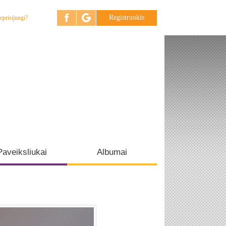
Registruokis
eprisijungi?
Paveiksliukai
Albumai