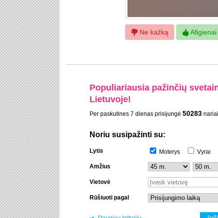
Ne kažką
Afigienai