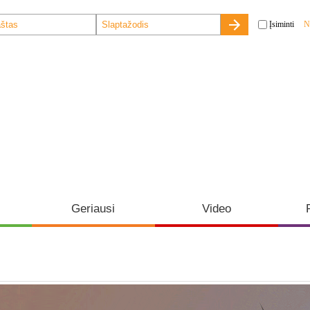
Įsiminti
N
Geriausi
Video