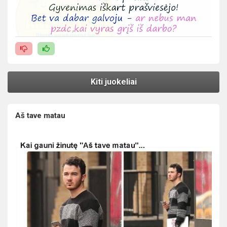
Kiti juokeliai
Aš tave matau