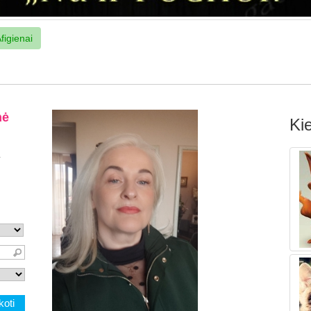
figienai
Kie