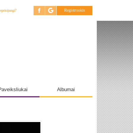
Registruokis
eprisijungi?
Paveiksliukai
Albumai