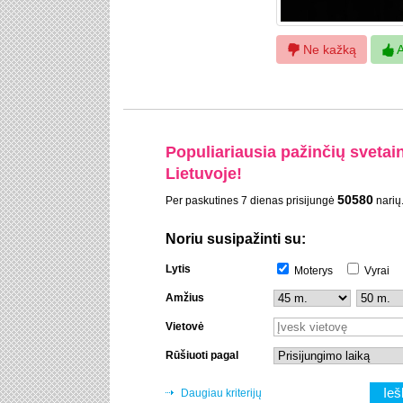
Ne kažką
A