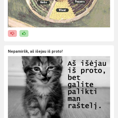
Nepamiršk, aš išejau iš proto!