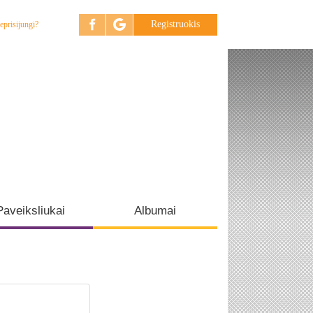
Registruokis
eprisijungi?
Paveiksliukai
Albumai