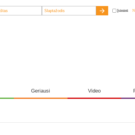
Įsiminti
N
Geriausi
Video