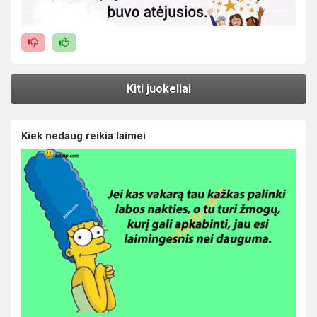
Kiti juokeliai
Kiek nedaug reikia laimei