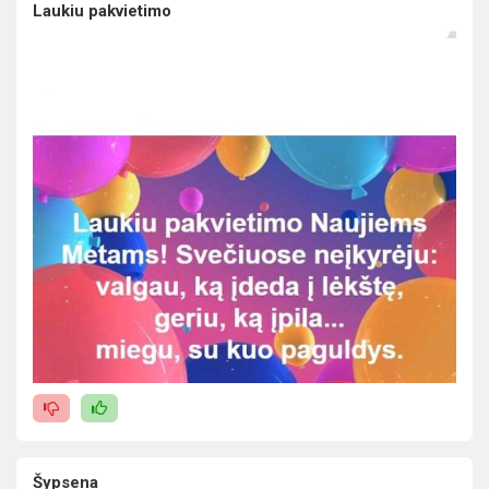
Laukiu pakvietimo
Šypsena