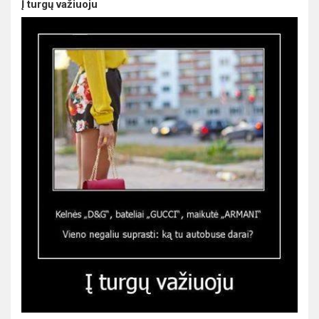
Į turgų važiuoju