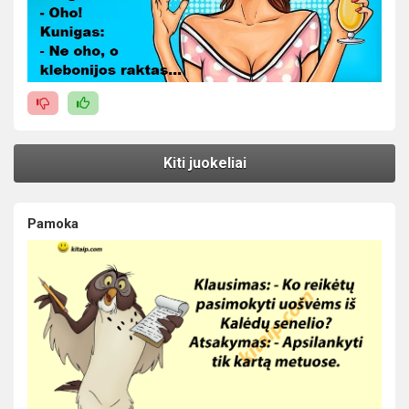
Kiti juokeliai
Pamoka