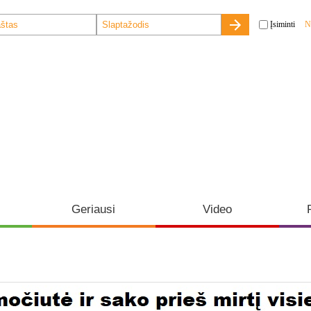
Įsiminti
N
Geriausi
Video