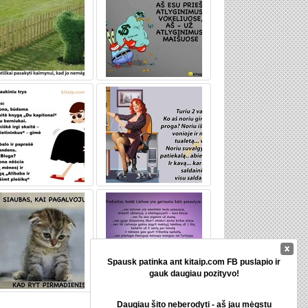
Spausk patinka ant kitaip.com FB puslapio ir
gauk daugiau pozityvo!
Daugiau šito neberodyti
- aš jau mėgstu