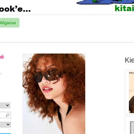
Afigienai
Kie