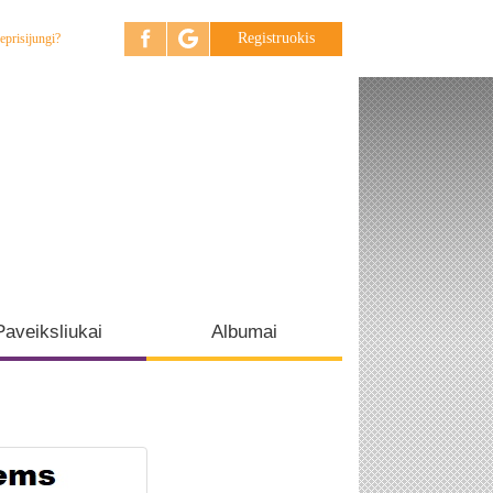
Registruokis
eprisijungi?
Paveiksliukai
Albumai