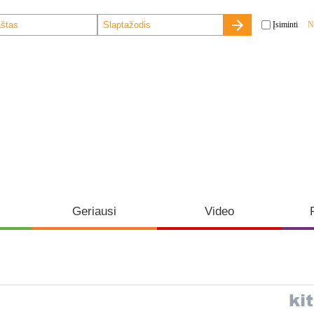
Įsiminti
N
Geriausi
Video