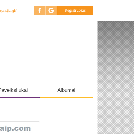
Registruokis
eprisijungi?
Paveiksliukai
Albumai