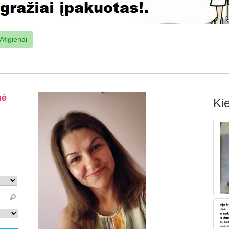
Afigienai
Kie