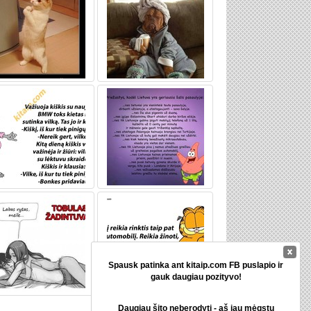
Spausk patinka ant kitaip.com FB puslapio ir
gauk daugiau pozityvo!
Daugiau šito neberodyti
- aš jau mėgstu