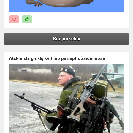
Kiti juokeliai
Atskleista ginklų keitimo paslaptis žaidimuose