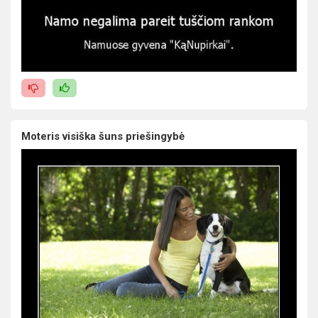
Moteris visiška šuns priešingybė