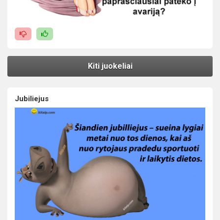
Kiti juokeliai
Jubiliejus