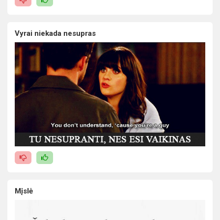
Vyrai niekada nesupras
Mįslė