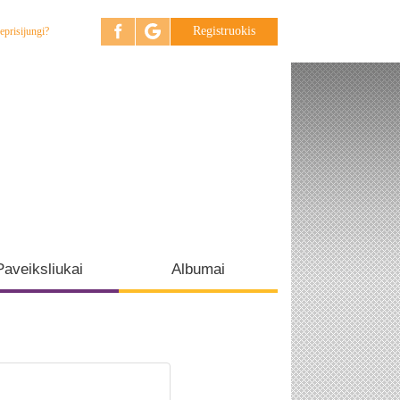
Registruokis
eprisijungi?
Paveiksliukai
Albumai