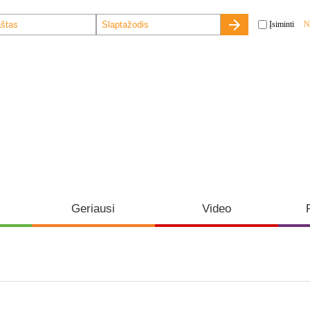
Įsiminti
N
Geriausi
Video