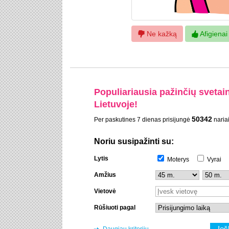
Ne kažką
Afigienai