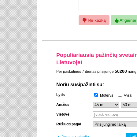
Ne kažką
Afigienai