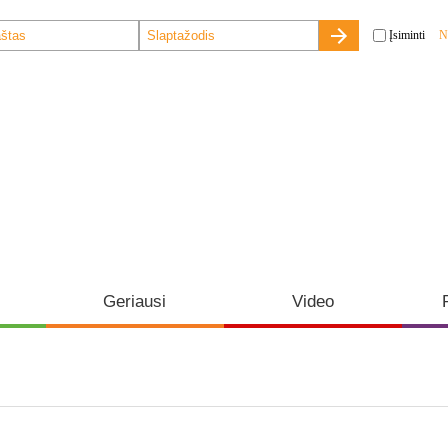
Įsiminti
N
Geriausi
Video