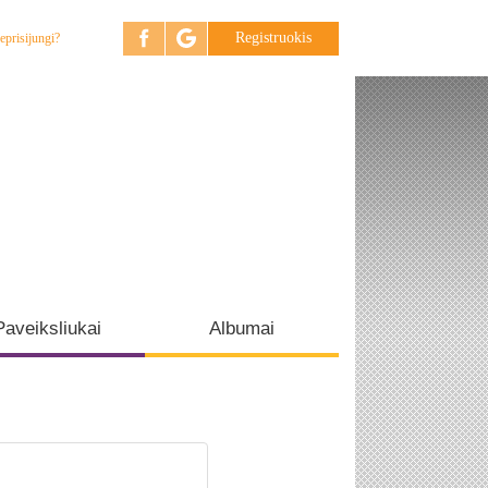
Registruokis
eprisijungi?
Paveiksliukai
Albumai