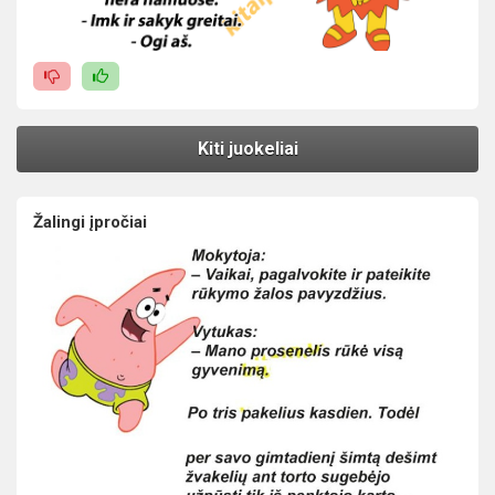
Kiti juokeliai
Žalingi įpročiai