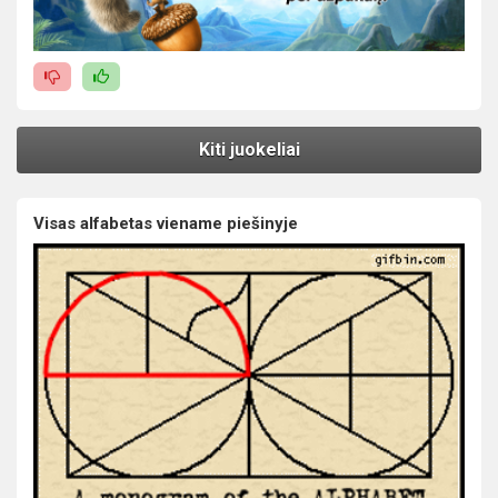
Kiti juokeliai
Visas alfabetas viename piešinyje