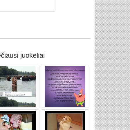
čiausi juokeliai