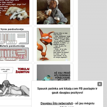
Spausk patinka ant kitaip.com FB puslapio ir
gauk daugiau pozityvo!
Daugiau šito neberodyti
- aš jau mėgstu