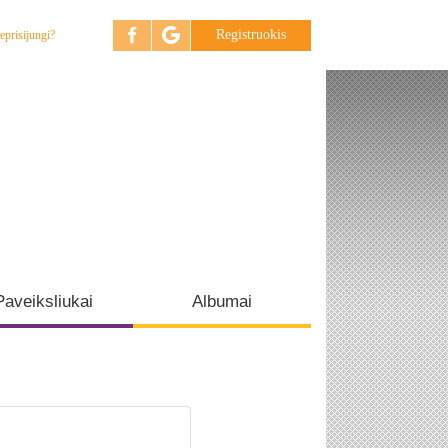
Registruokis
eprisijungi?
Paveiksliukai
Albumai