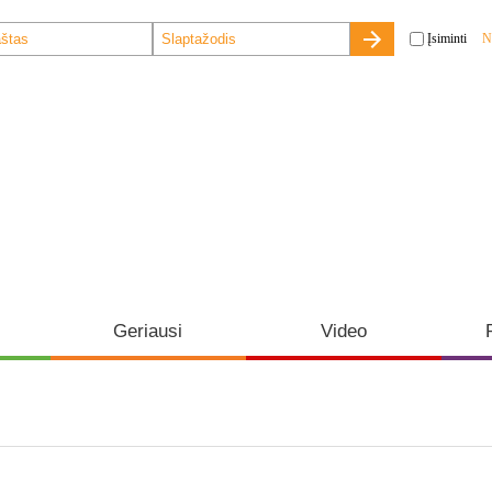
Įsiminti
N
Geriausi
Video