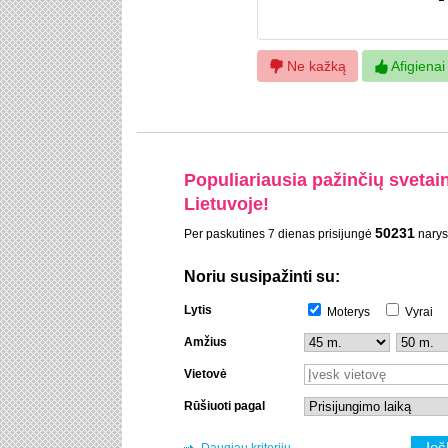
Ne kažką
Afigienai