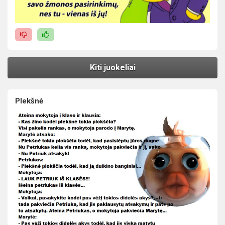
Kiti juokeliai
Plekšnė