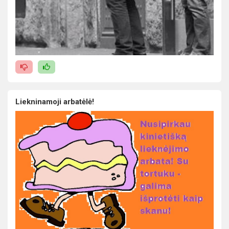
Liekninamoji arbatėlė!